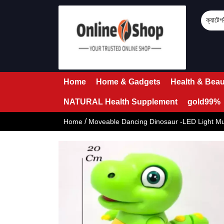
Home
Home & Gadgets
Health & Beau
NATURAL Health Supplement
gold99%
/
Home
Moveable Dancing Dinosaur -LED Light Mu