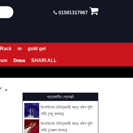
01581317967
 Rack
m
gold gel
rum
𝐃𝐞𝐭𝐨𝐱
SHARI ALL
 -
প্রয়োজনীয় প্রোডাক্ট
টাংগাইলের ঐতিহ্যবাহী আড়ং কটন সুতি
শাড়ি (ব্লু কালার)
টাংগাইলের ঐতিহ্যবাহী আড়ং কটন সুতি
শাড়ি (মেরুন কালার)