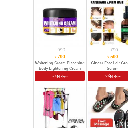
৳ 990
৳ 790
৳ 790
৳ 590
Whitening Cream Bleaching
Ginger Fast Hair Gr
Body Lightening Cream
Serum