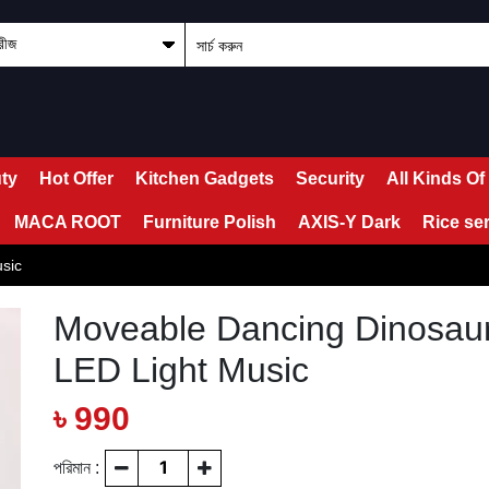
ty
Hot Offer
Kitchen Gadgets
Security
All Kinds Of
MACA ROOT
Furniture Polish
AXIS-Y Dark
Rice se
sic
Moveable Dancing Dinosaur
LED Light Music
৳ 990
পরিমান :