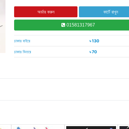
01581317967
ঢাকার বাইরে
৳ 130
ঢাকার ভিতরে
৳ 70