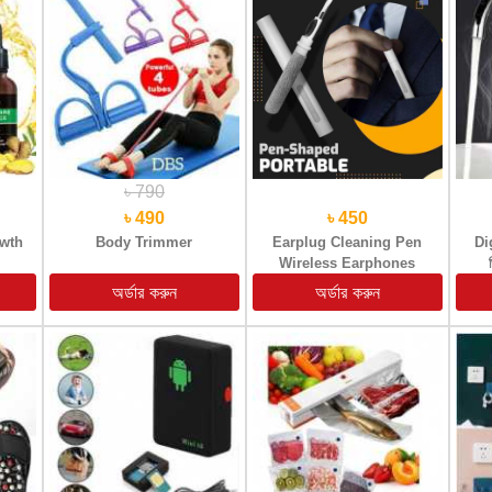
৳ 790
৳ 490
৳ 450
owth
Body Trimmer
Earplug Cleaning Pen
Di
Wireless Earphones
Cleaning Pen Brush
Earplug Cleaner Kit