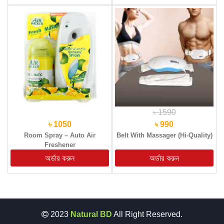
৳ 1590
৳ 1050
৳ 990
Room Spray – Auto Air
Belt With Massager (Hi-Quality)
Freshener
2023
Natural BD
All Right Reserved.