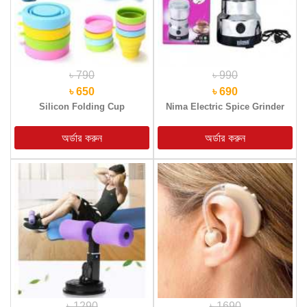
৳ 790
৳ 990
৳ 650
৳ 690
Silicon Folding Cup
Nima Electric Spice Grinder
৳ 1290
৳ 1690