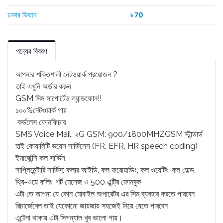
ঢাকার ভিতরে
৳ 70
পন্যের বিবরণ
আপনার শক্তিশালী নেটওয়ার্ক প্রয়োজন ?
তাই এখুনি অর্ডার করুন
GSM সিম সাপোর্টেড ল্যান্ডফোন!!
১০০%নেটওয়ার্ক পায়
কর্ডলেস ফোনফিচার
SMS Voice Mail, ২G GSM: 900/1800MHZGSM স্টান্ডার্ড
হাই কোয়ালিটি ভয়েস সার্ভিসেস (FR, EFR, HR speech coding)
ইমার্জেন্সি কল সার্ভিস,
সাপ্লিমেন্টারি সার্ভিস: কলার আইডি, কল ফরোয়াডিং, কল ওয়েটিং, কল হোল্ড,
থ্রি-ওয়ে কলিং, শর্ট মেসেজ ও 500 এন্ট্রি ফোনবুক
এটা তে আপনা যে কোন মোবাইল অপারেটর এর সিম ব্যবহার করতে পারবেন
রিচার্জেবেল তাই যেকোনো জায়জায় সহজেই নিয়ে যেতে পারবেন
এন্টেনা থাকায় এটা সিগন্যাল খুব ভালো পায়।